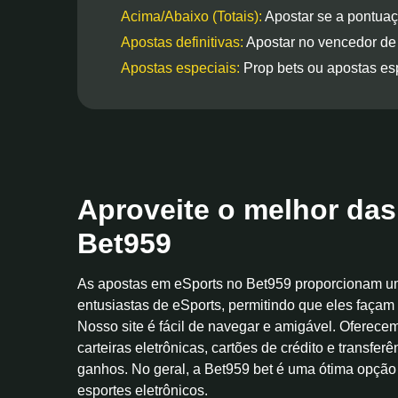
Acima/Abaixo (Totais):
Apostar se a pontuaçã
Apostas definitivas:
Apostar no vencedor de u
Apostas especiais:
Prop bets ou apostas esp
Aproveite o melhor da
Bet959
As apostas em eSports no Bet959 proporcionam um
entusiastas de eSports, permitindo que eles façam 
Nosso site é fácil de navegar e amigável. Oferec
carteiras eletrônicas, cartões de crédito e transfer
ganhos. No geral, a Bet959 bet é uma ótima opçã
esportes eletrônicos.