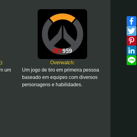
):
Overwatch:
om um
Um jogo de tiro em primeira pessoa
baseado em equipes com diversos
personagens e habilidades.