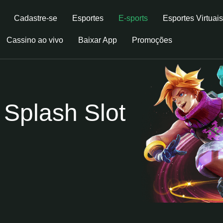
Cadastre-se
Esportes
E-sports
Esportes Virtuais
Cassino ao vivo
Baixar App
Promoções
 Splash Slot