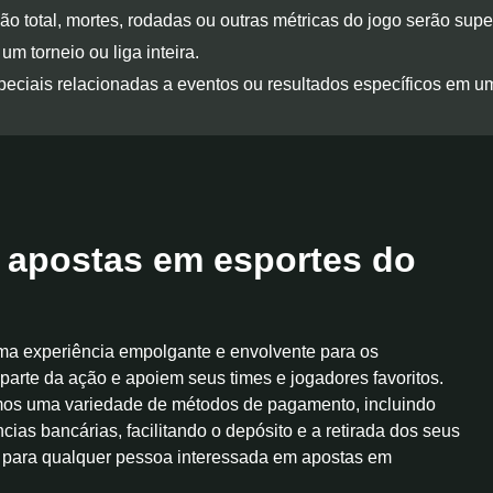
o total, mortes, rodadas ou outras métricas do jogo serão super
m torneio ou liga inteira.
eciais relacionadas a eventos ou resultados específicos em um
s apostas em esportes do
a experiência empolgante e envolvente para os
parte da ação e apoiem seus times e jogadores favoritos.
emos uma variedade de métodos de pagamento, incluindo
ências bancárias, facilitando o depósito e a retirada dos seus
o para qualquer pessoa interessada em apostas em