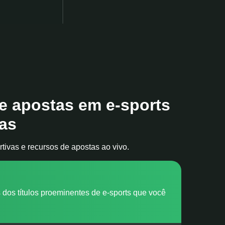
e apostas em e-sports
as
ivas e recursos de apostas ao vivo.
dos títulos proeminentes de e-sports que você