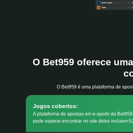
O Bet959 oferece uma
c
O Bet959 é uma plataforma de apost
Jogos cobertos:
A plataforma de apostas em e-sports da Bet959
pode esperar encontrar no site deles incluem:
5