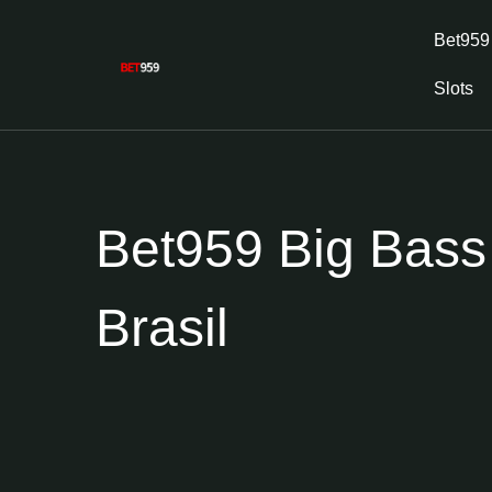
Bet959
Slots
Bet959 Big Bass
Brasil