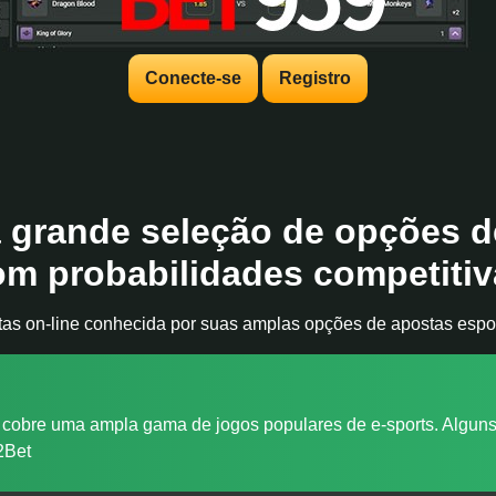
Conecte-se
Registro
 grande seleção de opções d
om probabilidades competitiv
as on-line conhecida por suas amplas opções de apostas esport
 cobre uma ampla gama de jogos populares de e-sports. Alguns 
2Bet