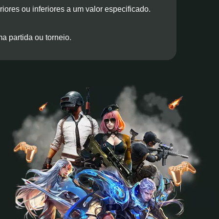
iores ou inferiores a um valor especificado.
a partida ou torneio.