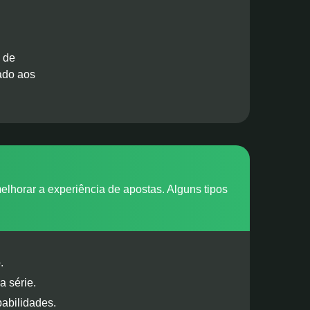
 de
ado aos
elhorar a experiência de apostas. Alguns tipos
.
 série.
abilidades.