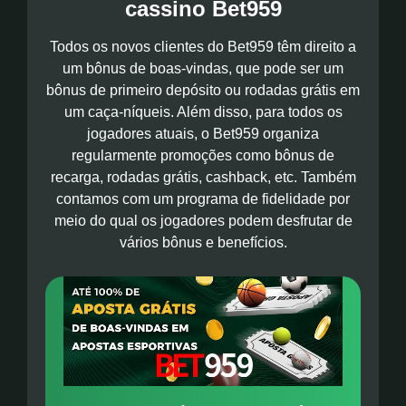
cassino Bet959
Todos os novos clientes do Bet959 têm direito a
um bônus de boas-vindas, que pode ser um
bônus de primeiro depósito ou rodadas grátis em
um caça-níqueis. Além disso, para todos os
jogadores atuais, o Bet959 organiza
regularmente promoções como bônus de
recarga, rodadas grátis, cashback, etc. Também
contamos com um programa de fidelidade por
meio do qual os jogadores podem desfrutar de
vários bônus e benefícios.