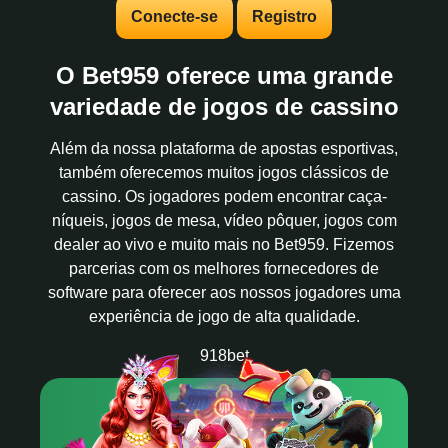
Conecte-se
Registro
O Bet959 oferece uma grande
variedade de jogos de cassino
Além da nossa plataforma de apostas esportivas,
também oferecemos muitos jogos clássicos de
cassino. Os jogadores podem encontrar caça-
níqueis, jogos de mesa, vídeo pôquer, jogos com
dealer ao vivo e muito mais no Bet959. Fizemos
parcerias com os melhores fornecedores de
software para oferecer aos nossos jogadores uma
experiência de jogo de alta qualidade.
918bet