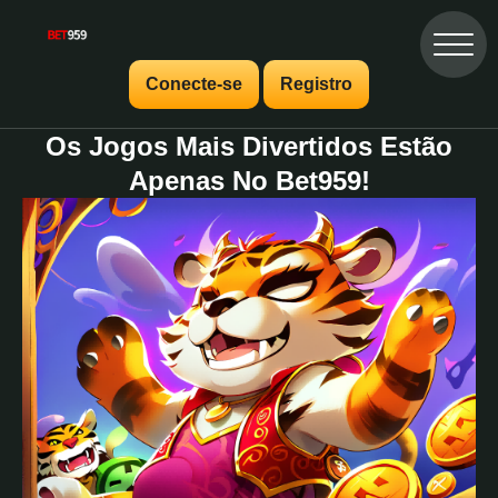
Conecte-se
Registro
Os Jogos Mais Divertidos Estão
Apenas No Bet959!