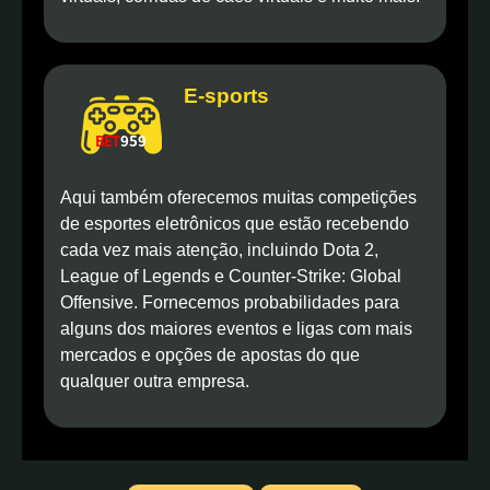
E-sports
Aqui também oferecemos muitas competições
de esportes eletrônicos que estão recebendo
cada vez mais atenção, incluindo Dota 2,
League of Legends e Counter-Strike: Global
Offensive. Fornecemos probabilidades para
alguns dos maiores eventos e ligas com mais
mercados e opções de apostas do que
qualquer outra empresa.