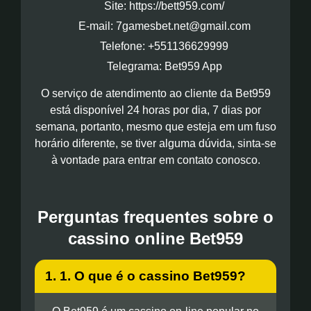
Site: https://bett959.com/
E-mail:
7gamesbet.net@gmail.com
Telefone: +551136629999
Telegrama: Bet959 App
O serviço de atendimento ao cliente da Bet959
está disponível 24 horas por dia, 7 dias por
semana, portanto, mesmo que esteja em um fuso
horário diferente, se tiver alguma dúvida, sinta-se
à vontade para entrar em contato conosco.
Perguntas frequentes sobre o
cassino online Bet959
1. 1. O que é o cassino Bet959?