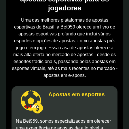
jogadores
Uma das melhores plataformas de apostas
esportivas do Brasil, a Bet959 oferece um livro de
apostas esportivas profundo que inclui vários
esportes e opções de apostas, como apostas pré-
jogo e em jogo. Essa casa de apostas oferece a
mais alta oferta no mercado de apostas - desde os
esportes tradicionais, passando pelas apostas em
esportes virtuais, até as mais recentes no mercado -
apostas em e-sports.
Apostas em esportes
Na Bet959, somos especializados em oferecer
uma experiência de apostas de alto nível a