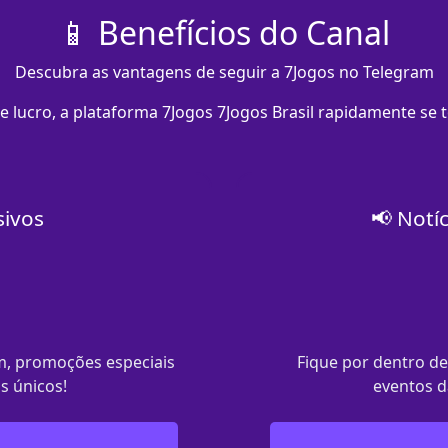
📱 Benefícios do Canal
Descubra as vantagens de seguir a 7Jogos no Telegram
e lucro, a plataforma 7Jogos 7Jogos Brasil rapidamente se t
sivos
📢 Notí
m, promoções especiais
Fique por dentro d
s únicos!
eventos d