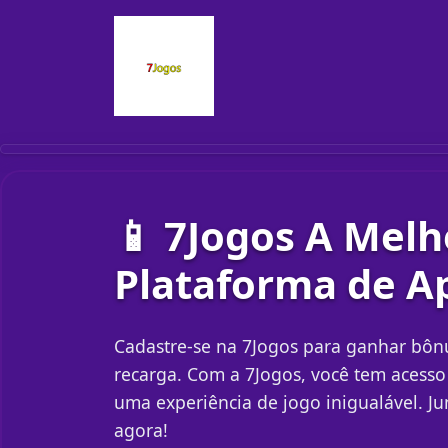
📱 7Jogos A Melh
Plataforma de A
Cadastre-se na 7Jogos para ganhar bôn
recarga. Com a 7Jogos, você tem acesso
uma experiência de jogo inigualável. J
agora!