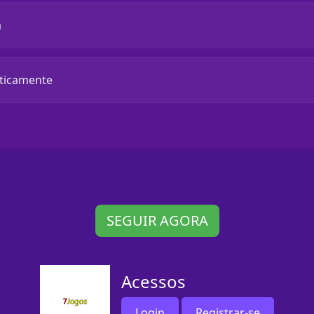
a
aticamente
SEGUIR AGORA
Acessos
Login
Registrar-se