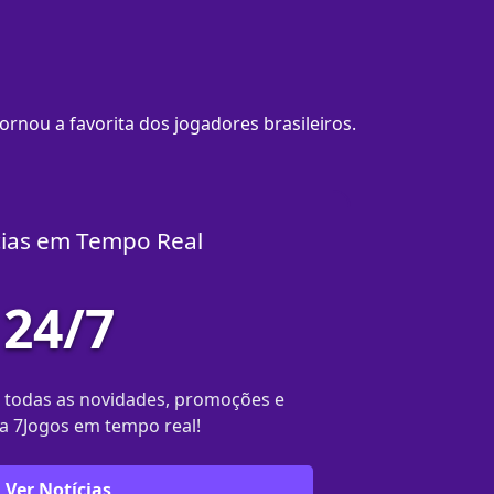
ornou a favorita dos jogadores brasileiros.
cias em Tempo Real
24/7
e todas as novidades, promoções e
a 7Jogos em tempo real!
Ver Notícias