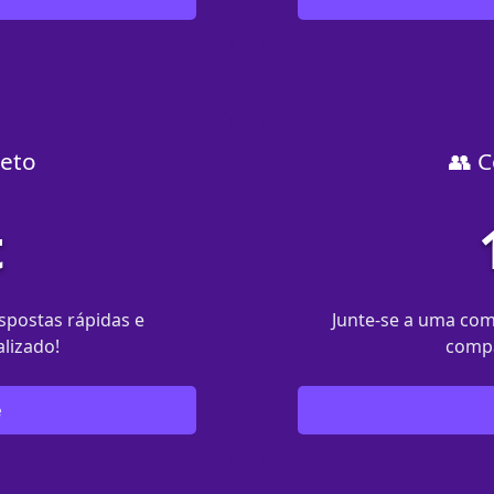
reto
👥 
t
espostas rápidas e
Junte-se a uma com
lizado!
compa
e