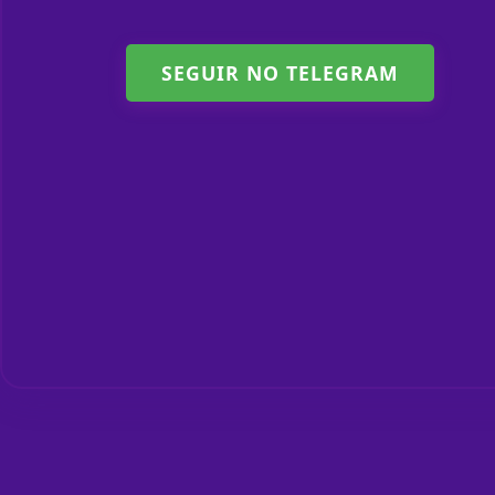
SEGUIR NO TELEGRAM