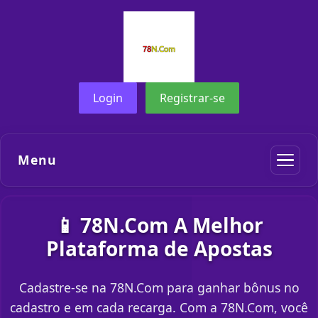
Login
Registrar-se
Menu
📱 78N.Com A Melhor
Plataforma de Apostas
Cadastre-se na 78N.Com para ganhar bônus no
cadastro e em cada recarga. Com a 78N.Com, você