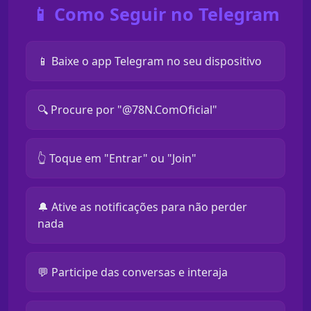
📱 Como Seguir no Telegram
📱 Baixe o app Telegram no seu dispositivo
🔍 Procure por "@78N.ComOficial"
👆 Toque em "Entrar" ou "Join"
🔔 Ative as notificações para não perder
nada
💬 Participe das conversas e interaja