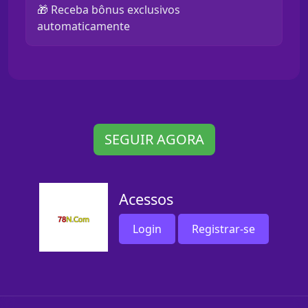
🎁 Receba bônus exclusivos
automaticamente
SEGUIR AGORA
Acessos
Login
Registrar-se