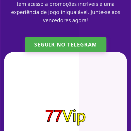
tem acesso a promoções incríveis e uma
experiência de jogo inigualável. Junte-se aos
vencedores agora!
SEGUIR NO TELEGRAM