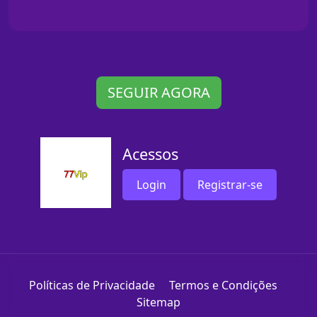
SEGUIR AGORA
Acessos
Login
Registrar-se
Políticas de Privacidade
Termos e Condições
Sitemap