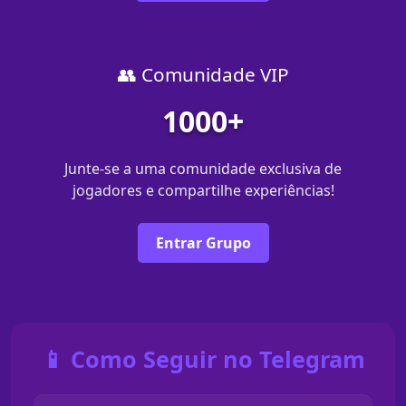
👥 Comunidade VIP
1000+
Junte-se a uma comunidade exclusiva de
jogadores e compartilhe experiências!
Entrar Grupo
📱 Como Seguir no Telegram