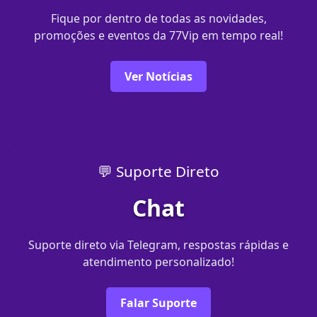
Fique por dentro de todas as novidades,
promoções e eventos da 77Vip em tempo real!
Ver Notícias
💬 Suporte Direto
Chat
Suporte direto via Telegram, respostas rápidas e
atendimento personalizado!
Falar Suporte