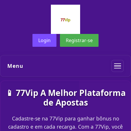
Login
Registrar-se
Menu
📱 77Vip A Melhor Plataforma
de Apostas
Cadastre-se na 77Vip para ganhar bônus no
cadastro e em cada recarga. Com a 77Vip, você