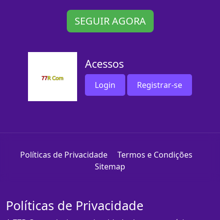
SEGUIR AGORA
Acessos
Login
Registrar-se
Políticas de Privacidade
Termos e Condições
Sitemap
Políticas de Privacidade