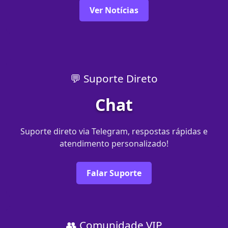
Ver Notícias
💬 Suporte Direto
Chat
Suporte direto via Telegram, respostas rápidas e
atendimento personalizado!
Falar Suporte
👥 Comunidade VIP