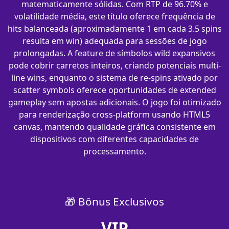
matematicamente sólidas. Com RTP de 96.70% e
volatilidade média, este título oferece frequência de
hits balanceada (aproximadamente 1 em cada 3.5 spins
resulta em win) adequada para sessões de jogo
prolongadas. A feature de símbolos wild expansivos
pode cobrir carretos inteiros, criando potenciais multi-
line wins, enquanto o sistema de re-spins ativado por
scatter symbols oferece oportunidades de extended
gameplay sem apostas adicionais. O jogo foi otimizado
para renderização cross-platform usando HTML5
canvas, mantendo qualidade gráfica consistente em
dispositivos com diferentes capacidades de
processamento.
🎁 Bônus Exclusivos
VIP