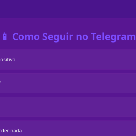
📱 Como Seguir no Telegram
ositivo
"
erder nada