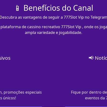
📱 Benefícios do Canal
Descubra as vantagens de seguir a 777Slot Vip no Telegra
da plataforma de cassino recreativo 777Slot Vip , onde os
ampla variedade e jogabilidade.
sivos
📢 Notí
m, promoções especiais
Fique por dentro d
s únicos!
eventos da 