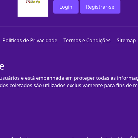
Login
Registrar-se
Políticas de Privacidade
Termos e Condições
Sitemap
de
us usuários e está empenhada em proteger todas as informa
os coletados são utilizados exclusivamente para fins de m