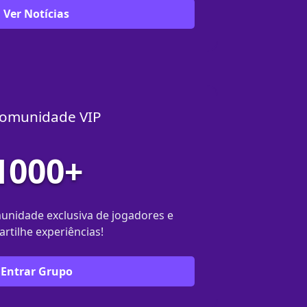
Ver Notícias
Comunidade VIP
1000+
unidade exclusiva de jogadores e
rtilhe experiências!
Entrar Grupo