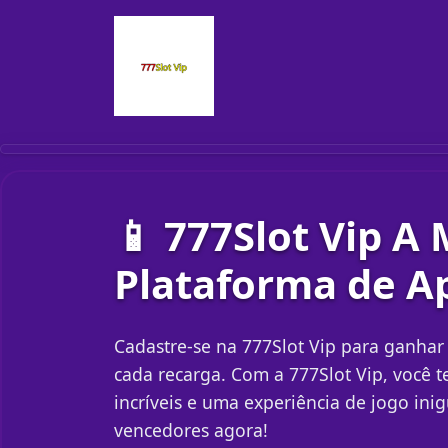
📱 777Slot Vip A
Plataforma de A
Cadastre-se na 777Slot Vip para ganhar
cada recarga. Com a 777Slot Vip, você 
incríveis e uma experiência de jogo inig
vencedores agora!