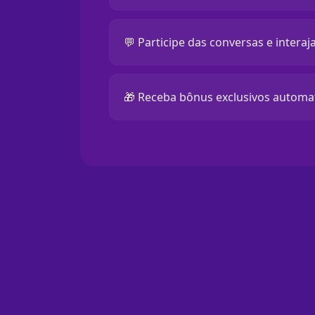
💬 Participe das conversas e interaj
🎁 Receba bônus exclusivos autom