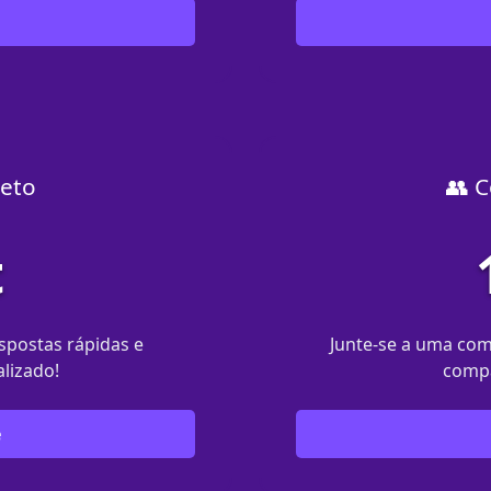
reto
👥 
t
espostas rápidas e
Junte-se a uma com
lizado!
compa
e