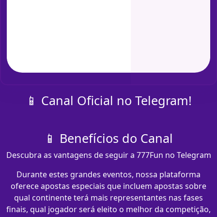
📱 Canal Oficial no Telegram!
📱 Benefícios do Canal
Descubra as vantagens de seguir a 777Fun no Telegram
Durante estes grandes eventos, nossa plataforma
oferece apostas especiais que incluem apostas sobre
qual continente terá mais representantes nas fases
finais, qual jogador será eleito o melhor da competição,