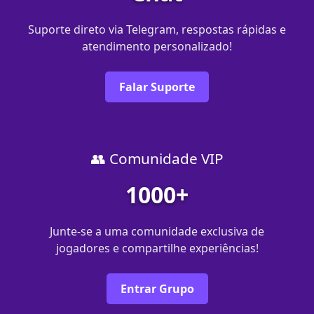
Suporte direto via Telegram, respostas rápidas e
atendimento personalizado!
Falar Suporte
👥 Comunidade VIP
1000+
Junte-se a uma comunidade exclusiva de
jogadores e compartilhe experiências!
Entrar Grupo