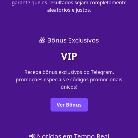
garante que os resultados sejam completamente
aleatórios e justos.
🎁 Bônus Exclusivos
VIP
Receba bônus exclusivos do Telegram,
promoções especiais e códigos promocionais
únicos!
Ver Bônus
📢 Notícias em Tempo Real