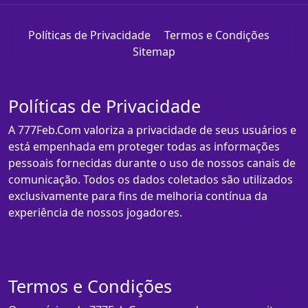
Políticas de Privacidade
Termos e Condições
Sitemap
Políticas de Privacidade
A 777Feb.Com valoriza a privacidade de seus usuários e
está empenhada em proteger todas as informações
pessoais fornecidas durante o uso de nossos canais de
comunicação. Todos os dados coletados são utilizados
exclusivamente para fins de melhoria contínua da
experiência de nossos jogadores.
Termos e Condições