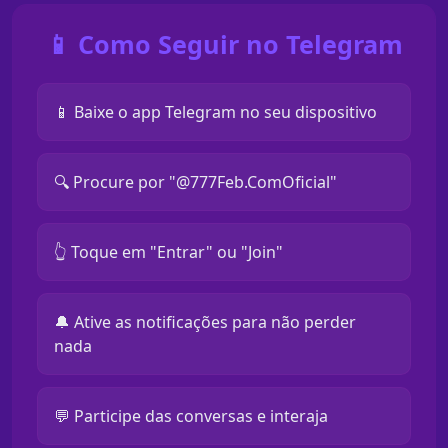
📱 Como Seguir no Telegram
📱 Baixe o app Telegram no seu dispositivo
🔍 Procure por "@777Feb.ComOficial"
👆 Toque em "Entrar" ou "Join"
🔔 Ative as notificações para não perder
nada
💬 Participe das conversas e interaja