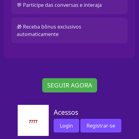
💬 Participe das conversas e interaja
🎁 Receba bônus exclusivos
automaticamente
SEGUIR AGORA
Acessos
Login
Registrar-se