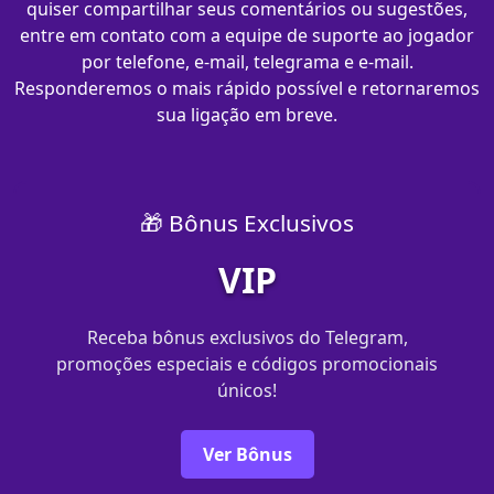
quiser compartilhar seus comentários ou sugestões,
entre em contato com a equipe de suporte ao jogador
por telefone, e-mail, telegrama e e-mail.
Responderemos o mais rápido possível e retornaremos
sua ligação em breve.
🎁 Bônus Exclusivos
VIP
Receba bônus exclusivos do Telegram,
promoções especiais e códigos promocionais
únicos!
Ver Bônus