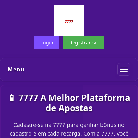
Login
Registrar-se
Menu
📱 7777 A Melhor Plataforma
de Apostas
Cadastre-se na 7777 para ganhar bônus no
cadastro e em cada recarga. Com a 7777, você