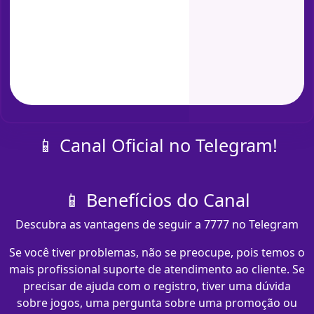
📱 Canal Oficial no Telegram!
📱 Benefícios do Canal
Descubra as vantagens de seguir a 7777 no Telegram
Se você tiver problemas, não se preocupe, pois temos o
mais profissional suporte de atendimento ao cliente. Se
precisar de ajuda com o registro, tiver uma dúvida
sobre jogos, uma pergunta sobre uma promoção ou