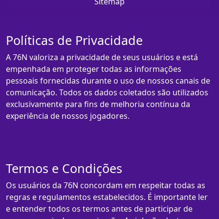
Sitemap
Políticas de Privacidade
A 76N valoriza a privacidade de seus usuários e está
empenhada em proteger todas as informações
pessoais fornecidas durante o uso de nossos canais de
comunicação. Todos os dados coletados são utilizados
exclusivamente para fins de melhoria contínua da
experiência de nossos jogadores.
Termos e Condições
Os usuários da 76N concordam em respeitar todas as
regras e regulamentos estabelecidos. É importante ler
e entender todos os termos antes de participar de