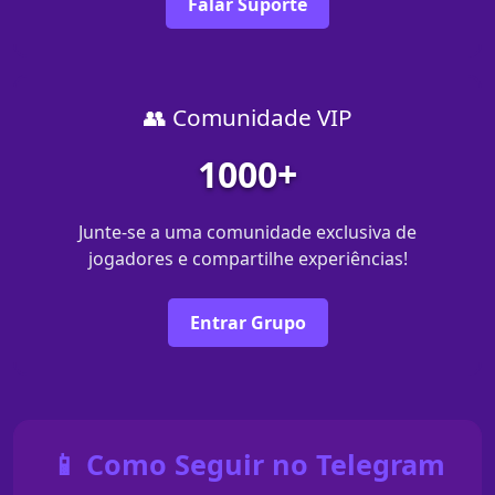
Falar Suporte
👥 Comunidade VIP
1000+
Junte-se a uma comunidade exclusiva de
jogadores e compartilhe experiências!
Entrar Grupo
📱 Como Seguir no Telegram