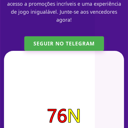
acesso a promoções incríveis e uma experiência
de jogo inigualável. Junte-se aos vencedores
agora!
SEGUIR NO TELEGRAM