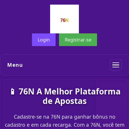
Login
Registrar-se
Menu
📱 76N A Melhor Plataforma
de Apostas
Cadastre-se na 76N para ganhar bônus no
cadastro e em cada recarga. Com a 76N, você tem