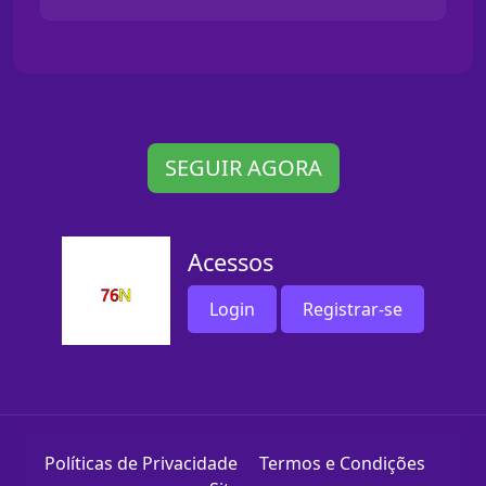
SEGUIR AGORA
Acessos
Login
Registrar-se
Políticas de Privacidade
Termos e Condições