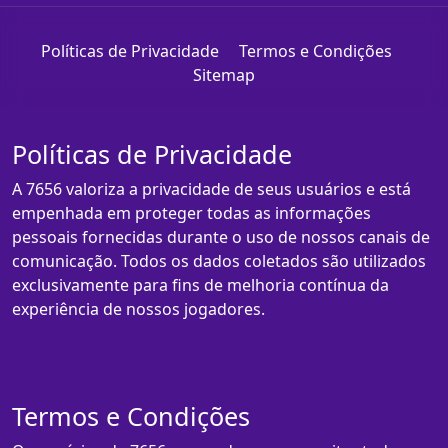
Políticas de Privacidade
Termos e Condições
Sitemap
Políticas de Privacidade
A 7656 valoriza a privacidade de seus usuários e está
empenhada em proteger todas as informações
pessoais fornecidas durante o uso de nossos canais de
comunicação. Todos os dados coletados são utilizados
exclusivamente para fins de melhoria contínua da
experiência de nossos jogadores.
Termos e Condições