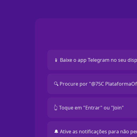
📱 Baixe o app Telegram no seu disp
🔍 Procure por "@75C PlataformaOfi
👆 Toque em "Entrar" ou "Join"
🔔 Ative as notificações para não p