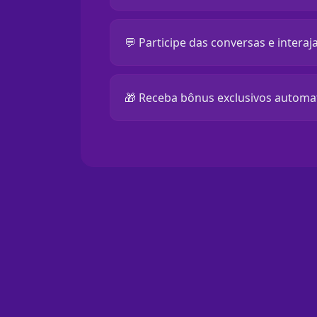
💬 Participe das conversas e interaj
🎁 Receba bônus exclusivos autom