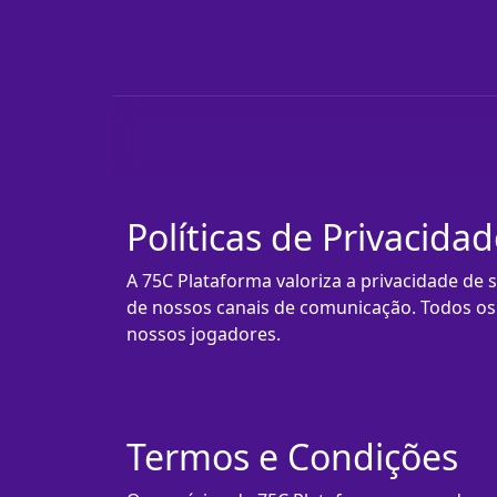
Políticas de Privacida
A 75C Plataforma valoriza a privacidade de
de nossos canais de comunicação. Todos os 
nossos jogadores.
Termos e Condições