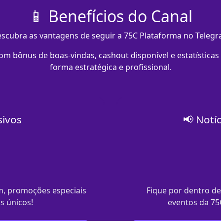
📱 Benefícios do Canal
scubra as vantagens de seguir a 75C Plataforma no Teleg
com bônus de boas-vindas, cashout disponível e estatística
forma estratégica e profissional.
sivos
📢 Notí
m, promoções especiais
Fique por dentro d
s únicos!
eventos da 75