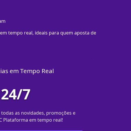
ram
s em tempo real, ideais para quem aposta de
cias em Tempo Real
24/7
e todas as novidades, promoções e
C Plataforma em tempo real!