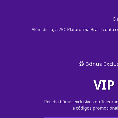
De
Além disso, a 75C Plataforma Brasil conta 
🎁 Bônus Exclu
VIP
Receba bônus exclusivos do Telegra
e códigos promocionai