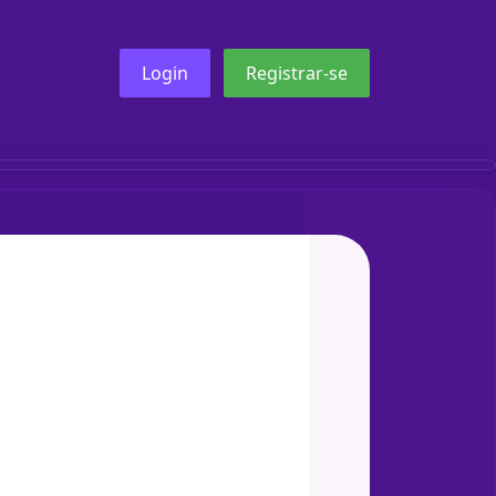
Login
Registrar-se