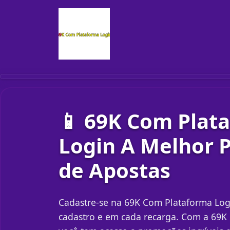
📱 69K Com Plat
Login A Melhor 
de Apostas
Cadastre-se na 69K Com Plataforma Lo
cadastro e em cada recarga. Com a 69K