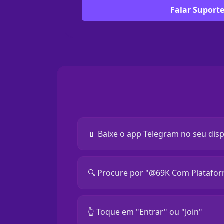
Falar Suport
📱 Baixe o app Telegram no seu disp
🔍 Procure por "@69K Com Platafor
👆 Toque em "Entrar" ou "Join"