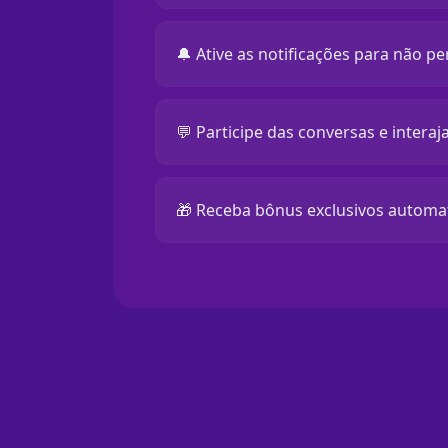
🔔 Ative as notificações para não p
💬 Participe das conversas e interaj
🎁 Receba bônus exclusivos autom