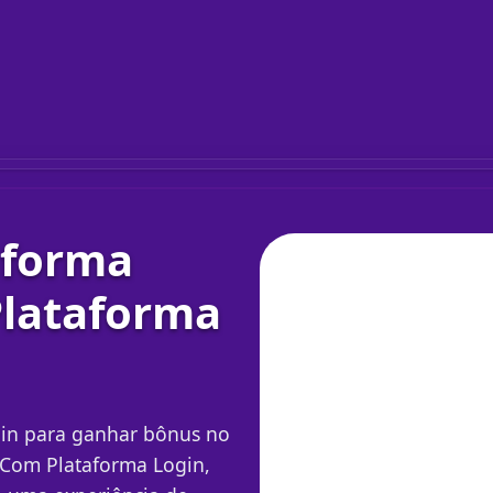
aforma
Plataforma
gin para ganhar bônus no
 Com Plataforma Login,