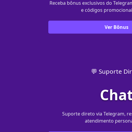
Receba bônus exclusivos do Telegra
e códigos promocionai
Ver Bônus
💬 Suporte Di
Cha
Suporte direto via Telegram, r
atendimento persona