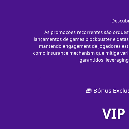
Descubr
As promoções recorrentes são orquestr
lançamentos de games blockbuster e datas
mantendo engagement de jogadores esta
como insurance mechanism que mitiga varia
garantidos, leveraging
🎁 Bônus Exclu
VIP