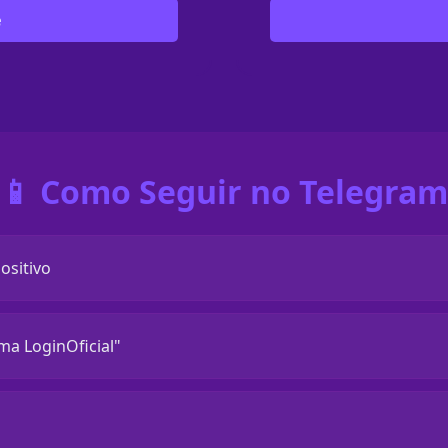
e
📱 Como Seguir no Telegram
ositivo
ma LoginOficial"