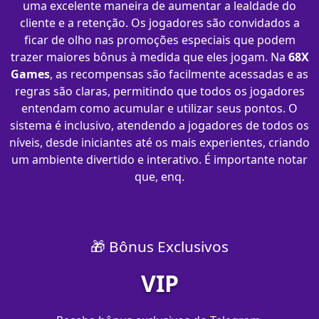
uma excelente maneira de aumentar a lealdade do
cliente e a retenção. Os jogadores são convidados a
ficar de olho nas promoções especiais que podem
trazer maiores bônus à medida que eles jogam. Na
68X
Games
, as recompensas são facilmente acessadas e as
regras são claras, permitindo que todos os jogadores
entendam como acumular e utilizar seus pontos. O
sistema é inclusivo, atendendo a jogadores de todos os
níveis, desde iniciantes até os mais experientes, criando
um ambiente divertido e interativo. É importante notar
que, enq.
🎁 Bônus Exclusivos
VIP