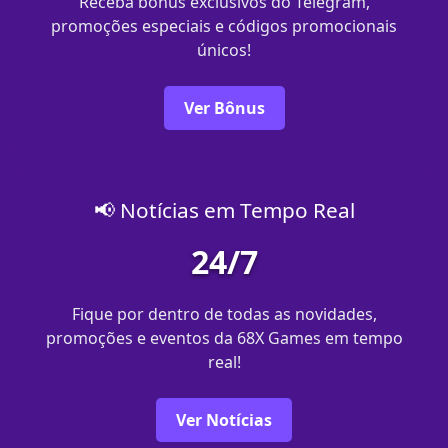
Receba bônus exclusivos do Telegram,
promoções especiais e códigos promocionais
únicos!
Ver Bônus
📢 Notícias em Tempo Real
24/7
Fique por dentro de todas as novidades,
promoções e eventos da 68X Games em tempo
real!
Ver Notícias