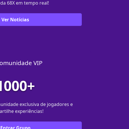
 da 68X em tempo real!
Ver Notícias
Comunidade VIP
1000+
unidade exclusiva de jogadores e
rtilhe experiências!
Entrar Grupo