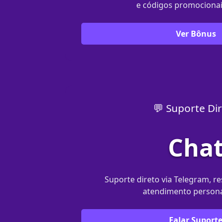
e códigos promocionai
Ver Bônus
💬 Suporte Di
Cha
Suporte direto via Telegram, r
atendimento persona
Falar Suport