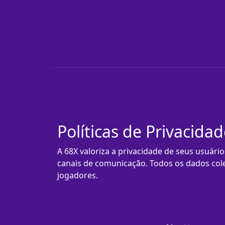
Políticas de Privacida
A 68X valoriza a privacidade de seus usuár
canais de comunicação. Todos os dados cole
jogadores.