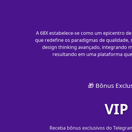
A 68X estabelece-se como um epicentro de 
que redefine os paradigmas de qualidade, s
design thinking avançado, integrando m
resultando em uma plataforma que 
🎁 Bônus Exclu
VIP
Receba bônus exclusivos do Telegra