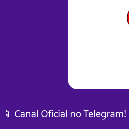
📱 Canal Oficial no Telegram!