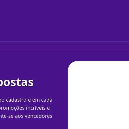
postas
no cadastro e em cada
promoções incríveis e
unte-se aos vencedores