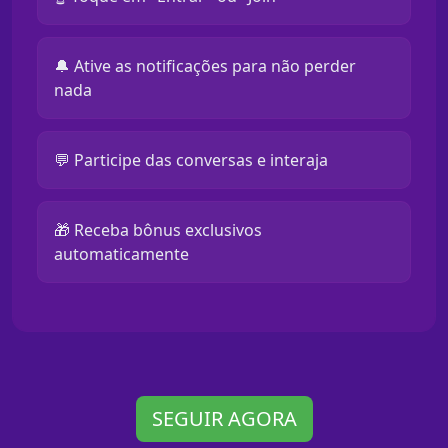
🔔 Ative as notificações para não perder
nada
💬 Participe das conversas e interaja
🎁 Receba bônus exclusivos
automaticamente
SEGUIR AGORA