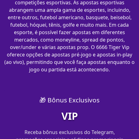
competições esportivas. As apostas esportivas
abrangem uma ampla gama de esportes, incluindo,
entre outros, futebol americano, basquete, beisebol,
futebol, hóquei, tênis, golfe e muito mais. Em cada
esporte, é possível fazer apostas em diferentes
mercados, como moneyline, spread de pontos,
over/under e várias apostas prop. O 6666 Tiger Vip
oferece opções de apostas pré-jogo e apostas in-play
(ao vivo), permitindo que você faça apostas enquanto o
jogo ou partida está acontecendo.
🎁 Bônus Exclusivos
VIP
Receba bônus exclusivos do Telegram,