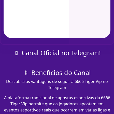
📱 Canal Oficial no Telegram!
📱 Benefícios do Canal
Descubra as vantagens de seguir a 6666 Tiger Vip no
Telegram
A plataforma tradicional de apostas esportivas da 6666
Tiger Vip permite que os jogadores apostem em
eventos esportivos reais que ocorrem em várias ligas e