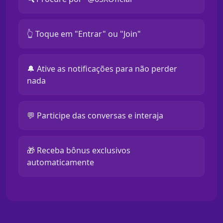
👆 Toque em "Entrar" ou "Join"
🔔 Ative as notificações para não perder
nada
💬 Participe das conversas e interaja
🎁 Receba bônus exclusivos
automaticamente