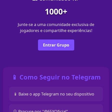
1000+
Junte-se a uma comunidade exclusiva de
jogadores e compartilhe experiências!
Entrar Grupo
📱 Como Seguir no Telegram
📱 Baixe o app Telegram no seu dispositivo
🔍 Procure por "@65XOficial"