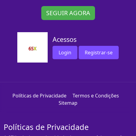
SEGUIR AGORA
Acessos
Login
Registrar-se
Políticas de Privacidade
Termos e Condições
Sitemap
Políticas de Privacidade