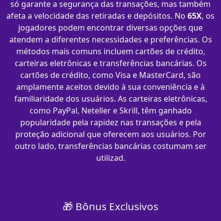
só garante a segurança das transações, mas também
afeta a velocidade das retiradas e depósitos. No
65X
, os
jogadores podem encontrar diversas opções que
atendem a diferentes necessidades e preferências. Os
métodos mais comuns incluem cartões de crédito,
carteiras eletrônicas e transferências bancárias. Os
cartões de crédito, como Visa e MasterCard, são
amplamente aceitos devido à sua conveniência e à
familiaridade dos usuários. As carteiras eletrônicas,
como PayPal, Neteller e Skrill, têm ganhado
popularidade pela rapidez nas transações e pela
proteção adicional que oferecem aos usuários. Por
outro lado, transferências bancárias costumam ser
utilizad.
🎁 Bônus Exclusivos