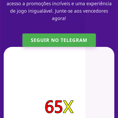
acesso a promoções incríveis e uma experiência
de jogo inigualável. Junte-se aos vencedores
agora!
SEGUIR NO TELEGRAM