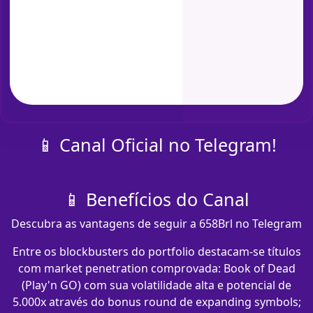
📱 Canal Oficial no Telegram!
📱 Benefícios do Canal
Descubra as vantagens de seguir a 658Brl no Telegram
Entre os blockbusters do portfolio destacam-se títulos
com market penetration comprovada: Book of Dead
(Play'n GO) com sua volatilidade alta e potencial de
5.000x através do bonus round de expanding symbols;