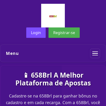
Login
Registrar-se
Menu
📱 658Brl A Melhor
Plataforma de Apostas
Cadastre-se na 658Brl para ganhar bônus no
cadastro e em cada recarga. Com a 658Brl, você