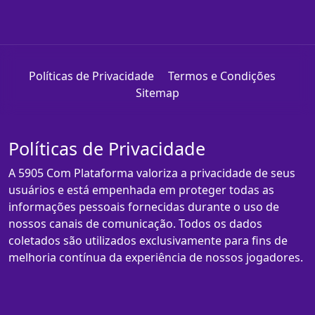
Políticas de Privacidade
Termos e Condições
Sitemap
Políticas de Privacidade
A 5905 Com Plataforma valoriza a privacidade de seus
usuários e está empenhada em proteger todas as
informações pessoais fornecidas durante o uso de
nossos canais de comunicação. Todos os dados
coletados são utilizados exclusivamente para fins de
melhoria contínua da experiência de nossos jogadores.