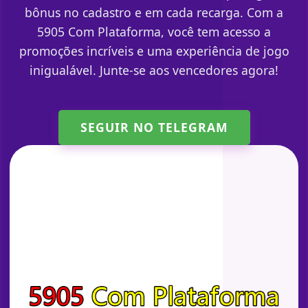
bônus no cadastro e em cada recarga. Com a
5905 Com Plataforma, você tem acesso a
promoções incríveis e uma experiência de jogo
inigualável. Junte-se aos vencedores agora!
SEGUIR NO TELEGRAM