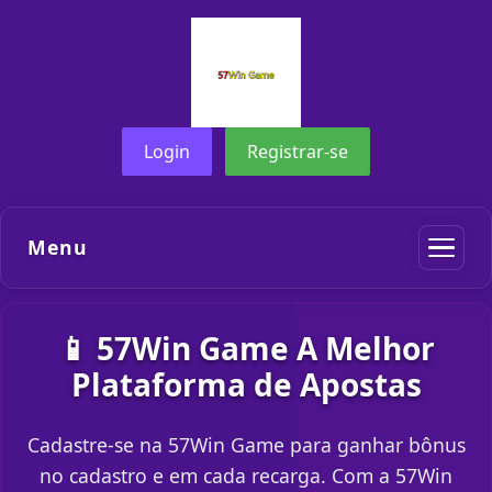
Login
Registrar-se
Menu
📱 57Win Game A Melhor
Plataforma de Apostas
Cadastre-se na 57Win Game para ganhar bônus
no cadastro e em cada recarga. Com a 57Win