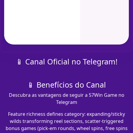
📱 Canal Oficial no Telegram!
📱 Benefícios do Canal
Descubra as vantagens de seguir a 57Win Game no
Telegram
Feature richness defines category: expanding/sticky
wilds transforming reel sections, scatter-triggered
bonus games (pick-em rounds, wheel spins, free spins