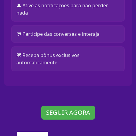
🔔 Ative as notificações para não perder
nada
💬 Participe das conversas e interaja
🎁 Receba bônus exclusivos
automaticamente
SEGUIR AGORA