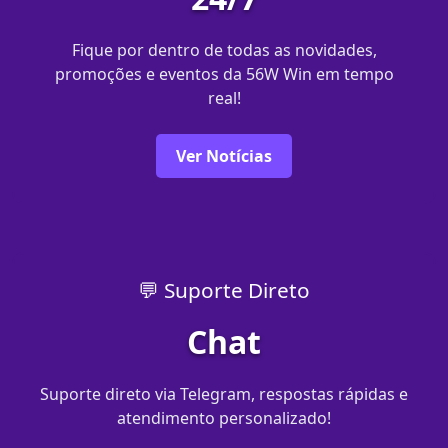
Fique por dentro de todas as novidades,
promoções e eventos da 56W Win em tempo
real!
Ver Notícias
💬 Suporte Direto
Chat
Suporte direto via Telegram, respostas rápidas e
atendimento personalizado!