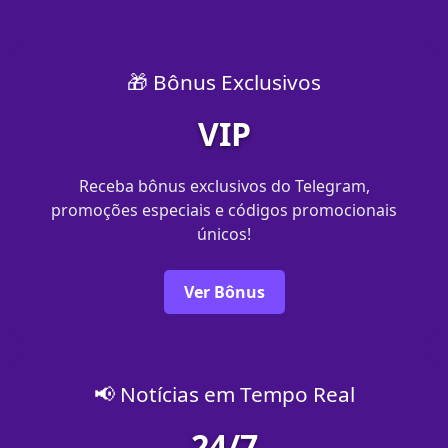
🎁 Bônus Exclusivos
VIP
Receba bônus exclusivos do Telegram,
promoções especiais e códigos promocionais
únicos!
Ver Bônus
📢 Notícias em Tempo Real
24/7