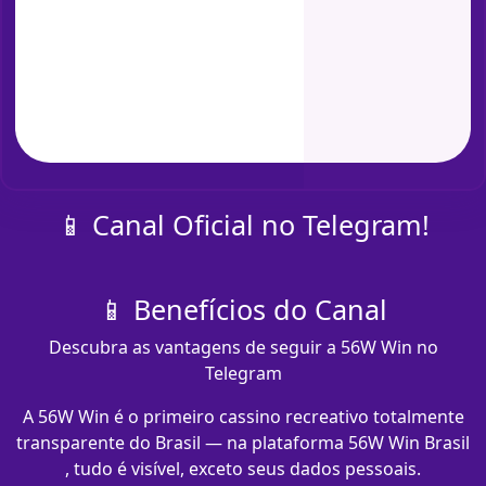
📱 Canal Oficial no Telegram!
📱 Benefícios do Canal
Descubra as vantagens de seguir a 56W Win no
Telegram
A 56W Win é o primeiro cassino recreativo totalmente
transparente do Brasil — na plataforma 56W Win Brasil
, tudo é visível, exceto seus dados pessoais.