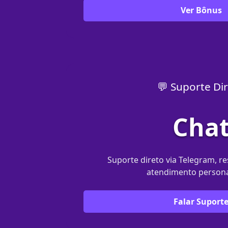
Ver Bônus
💬 Suporte Di
Cha
Suporte direto via Telegram, r
atendimento persona
Falar Suport