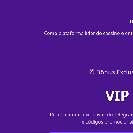
D
Como plataforma líder de cassino e ent
🎁 Bônus Exclu
VIP
Receba bônus exclusivos do Telegra
e códigos promocionai