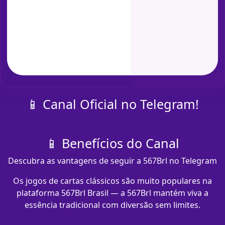
📱 Canal Oficial no Telegram!
📱 Benefícios do Canal
Descubra as vantagens de seguir a 567Brl no Telegram
Os jogos de cartas clássicos são muito populares na
plataforma 567Brl Brasil — a 567Brl mantém viva a
essência tradicional com diversão sem limites.