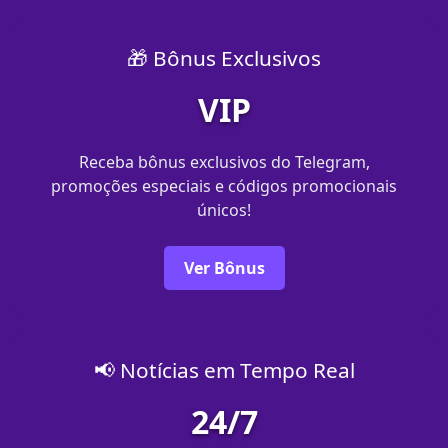
🎁 Bônus Exclusivos
VIP
Receba bônus exclusivos do Telegram,
promoções especiais e códigos promocionais
únicos!
Ver Bônus
📢 Notícias em Tempo Real
24/7