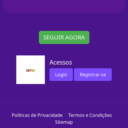
SEGUIR AGORA
Acessos
Login
Registrar-se
Políticas de Privacidade
Termos e Condições
Sitemap