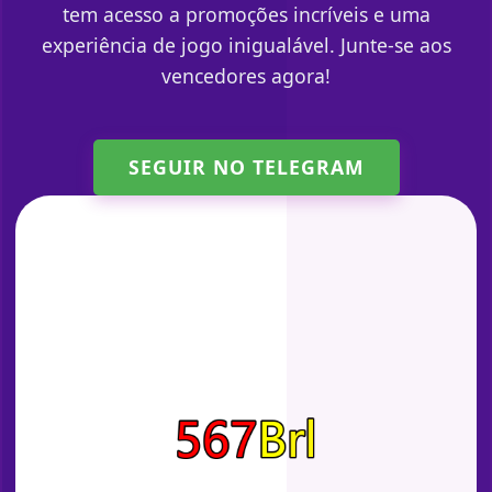
tem acesso a promoções incríveis e uma
experiência de jogo inigualável. Junte-se aos
vencedores agora!
SEGUIR NO TELEGRAM