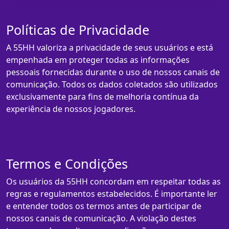
Políticas de Privacidade
A 55HH valoriza a privacidade de seus usuários e está
empenhada em proteger todas as informações
pessoais fornecidas durante o uso de nossos canais de
comunicação. Todos os dados coletados são utilizados
exclusivamente para fins de melhoria contínua da
experiência de nossos jogadores.
Termos e Condições
Os usuários da 55HH concordam em respeitar todas as
regras e regulamentos estabelecidos. É importante ler
e entender todos os termos antes de participar de
nossos canais de comunicação. A violação destes