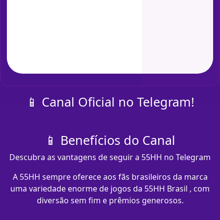
📱 Canal Oficial no Telegram!
📱 Benefícios do Canal
Descubra as vantagens de seguir a 55HH no Telegram
A 55HH sempre oferece aos fãs brasileiros da marca
uma variedade enorme de jogos da 55HH Brasil , com
diversão sem fim e prêmios generosos.