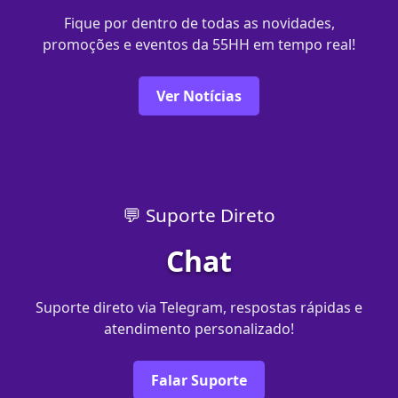
Fique por dentro de todas as novidades,
promoções e eventos da 55HH em tempo real!
Ver Notícias
💬 Suporte Direto
Chat
Suporte direto via Telegram, respostas rápidas e
atendimento personalizado!
Falar Suporte