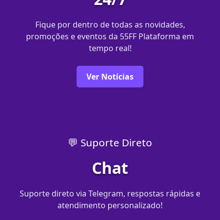
Fique por dentro de todas as novidades,
promoções e eventos da 55FF Plataforma em
tempo real!
Ver Notícias
💬 Suporte Direto
Chat
Suporte direto via Telegram, respostas rápidas e
atendimento personalizado!