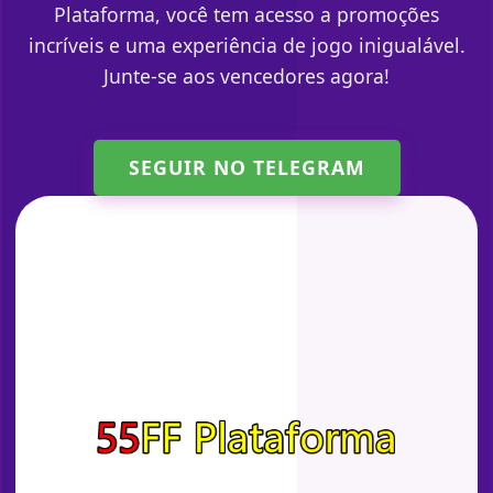
Plataforma, você tem acesso a promoções
incríveis e uma experiência de jogo inigualável.
Junte-se aos vencedores agora!
SEGUIR NO TELEGRAM