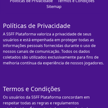
Políticas de Privacidade
Termos e Condições
Sitemap
Políticas de Privacidade
A 55FF Plataforma valoriza a privacidade de seus
usuários e está empenhada em proteger todas as
informações pessoais fornecidas durante o uso de
nossos canais de comunicação. Todos os dados
coletados são utilizados exclusivamente para fins de
melhoria contínua da experiência de nossos jogadores.
Termos e Condições
Os usuários da 55FF Plataforma concordam em
respeitar todas as regras e regulamentos