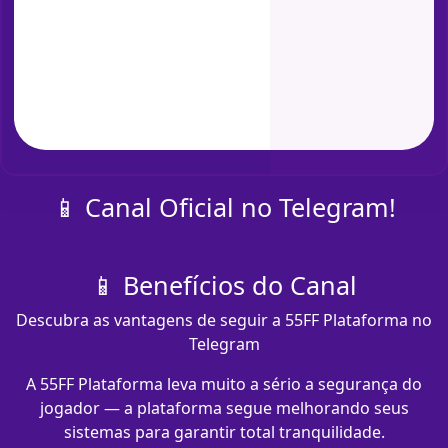
📱 Canal Oficial no Telegram!
📱 Benefícios do Canal
Descubra as vantagens de seguir a 55FF Plataforma no
Telegram
A 55FF Plataforma leva muito a sério a segurança do
jogador — a plataforma segue melhorando seus
sistemas para garantir total tranquilidade.