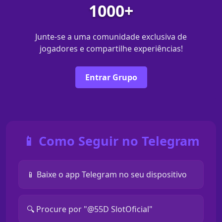
1000+
Junte-se a uma comunidade exclusiva de
jogadores e compartilhe experiências!
Entrar Grupo
📱 Como Seguir no Telegram
📱 Baixe o app Telegram no seu dispositivo
🔍 Procure por "@55D SlotOficial"