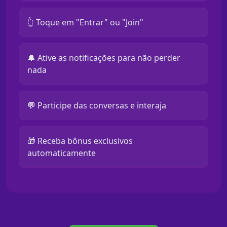
👆 Toque em "Entrar" ou "Join"
🔔 Ative as notificações para não perder
nada
💬 Participe das conversas e interaja
🎁 Receba bônus exclusivos
automaticamente