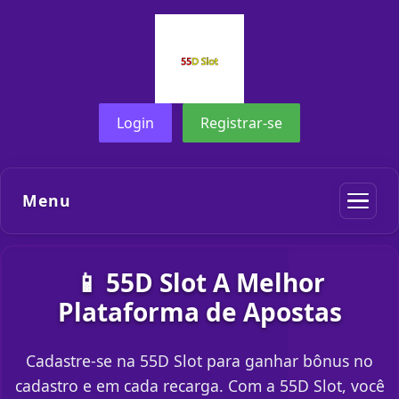
Login
Registrar-se
Menu
📱 55D Slot A Melhor
Plataforma de Apostas
Cadastre-se na 55D Slot para ganhar bônus no
cadastro e em cada recarga. Com a 55D Slot, você