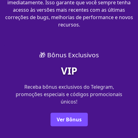
imediatamente. Isso garante que você sempre tenha
acesso às versões mais recentes com as últimas
correções de bugs, melhorias de performance e novos
recursos.
🎁 Bônus Exclusivos
VIP
Receba bônus exclusivos do Telegram,
promoções especiais e códigos promocionais
únicos!
Ver Bônus