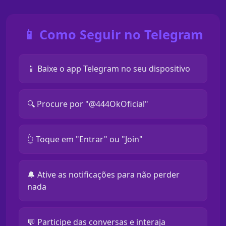
📱 Como Seguir no Telegram
📱 Baixe o app Telegram no seu dispositivo
🔍 Procure por "@444OkOficial"
👆 Toque em "Entrar" ou "Join"
🔔 Ative as notificações para não perder
nada
💬 Participe das conversas e interaja