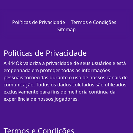
Políticas de Privacidade
Termos e Condições
Sitemap
Políticas de Privacidade
A 444Ok valoriza a privacidade de seus usuários e está
empenhada em proteger todas as informações
pessoais fornecidas durante o uso de nossos canais de
comunicação. Todos os dados coletados são utilizados
exclusivamente para fins de melhoria contínua da
experiência de nossos jogadores.
Termos e Condições