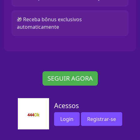
🎁 Receba bônus exclusivos
automaticamente
SEGUIR AGORA
Acessos
Login
Registrar-se