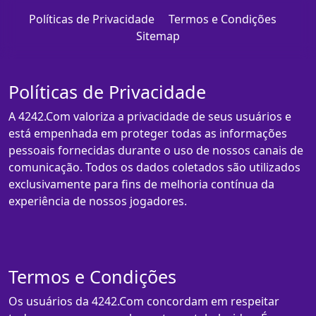
Políticas de Privacidade
Termos e Condições
Sitemap
Políticas de Privacidade
A 4242.Com valoriza a privacidade de seus usuários e
está empenhada em proteger todas as informações
pessoais fornecidas durante o uso de nossos canais de
comunicação. Todos os dados coletados são utilizados
exclusivamente para fins de melhoria contínua da
experiência de nossos jogadores.
Termos e Condições
Os usuários da 4242.Com concordam em respeitar