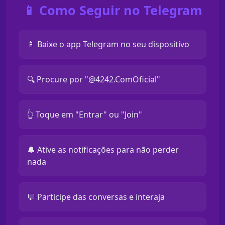
📱 Como Seguir no Telegram
📱 Baixe o app Telegram no seu dispositivo
🔍 Procure por "@4242.ComOficial"
👆 Toque em "Entrar" ou "Join"
🔔 Ative as notificações para não perder
nada
💬 Participe das conversas e interaja