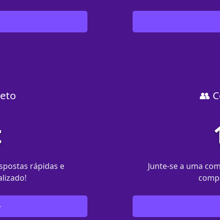
reto
👥 
t
espostas rápidas e
Junte-se a uma com
lizado!
compa
e