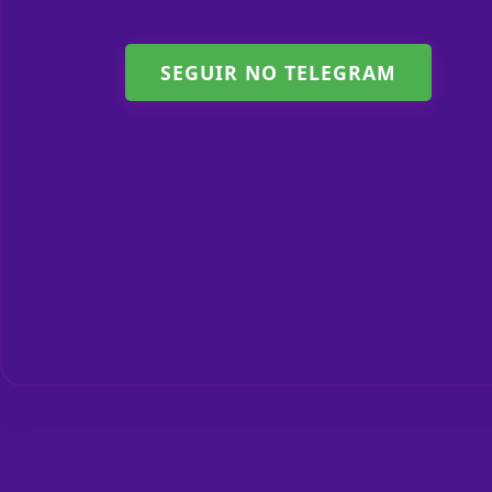
SEGUIR NO TELEGRAM