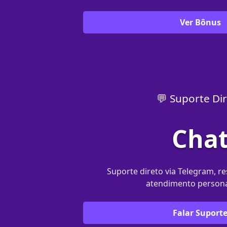
Ver Bônus
💬 Suporte Di
Cha
Suporte direto via Telegram, r
atendimento persona
Falar Suport