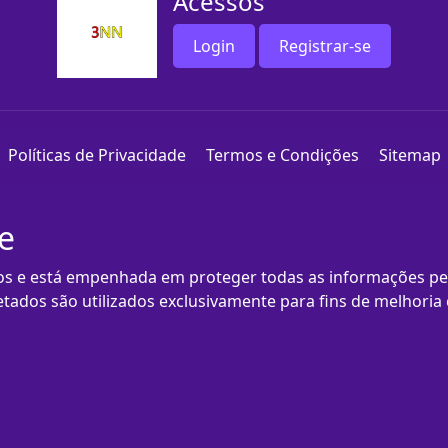
Acessos
Login
Registrar-se
Políticas de Privacidade
Termos e Condições
Sitemap
de
rios e está empenhada em proteger todas as informações pe
tados são utilizados exclusivamente para fins de melhoria