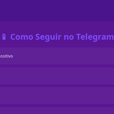
📱 Como Seguir no Telegram
ositivo