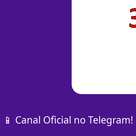
📱 Canal Oficial no Telegram!