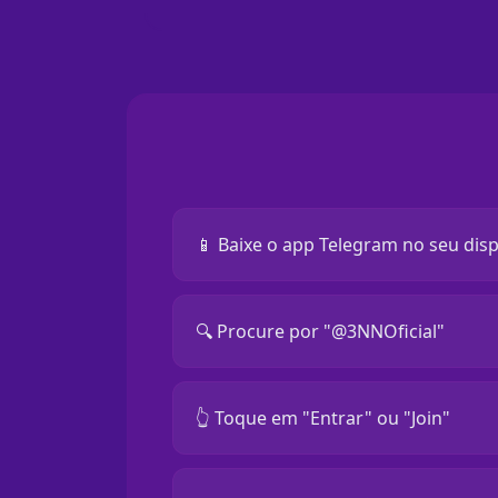
📱 Baixe o app Telegram no seu disp
🔍 Procure por "@3NNOficial"
👆 Toque em "Entrar" ou "Join"