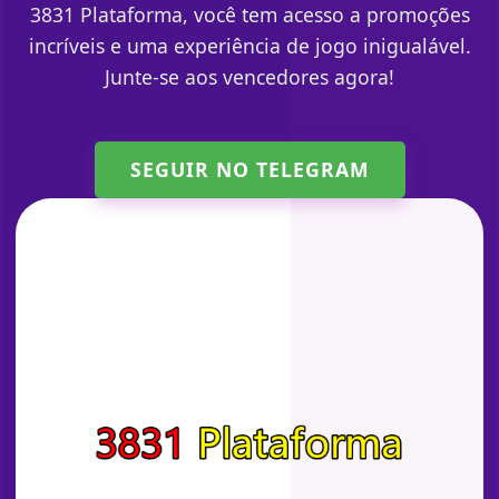
3831 Plataforma, você tem acesso a promoções
incríveis e uma experiência de jogo inigualável.
Junte-se aos vencedores agora!
SEGUIR NO TELEGRAM