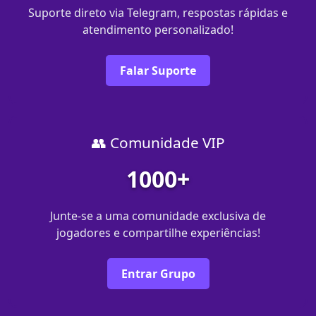
Suporte direto via Telegram, respostas rápidas e
atendimento personalizado!
Falar Suporte
👥 Comunidade VIP
1000+
Junte-se a uma comunidade exclusiva de
jogadores e compartilhe experiências!
Entrar Grupo