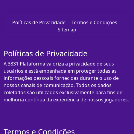
Políticas de Privacidade
Termos e Condições
Sitemap
Políticas de Privacidade
A 3831 Plataforma valoriza a privacidade de seus
usuários e está empenhada em proteger todas as
informações pessoais fornecidas durante o uso de
nossos canais de comunicação. Todos os dados
coletados são utilizados exclusivamente para fins de
melhoria contínua da experiência de nossos jogadores.
Termos e Condições