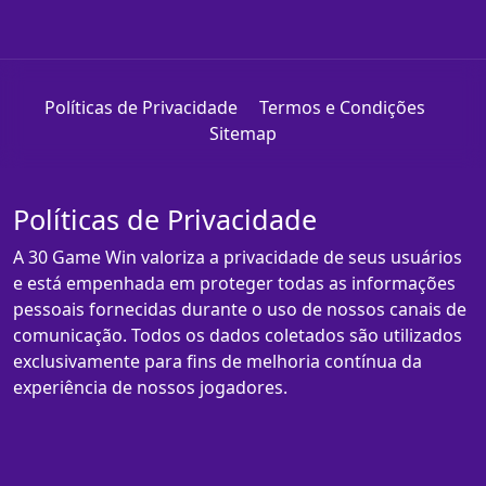
Políticas de Privacidade
Termos e Condições
Sitemap
Políticas de Privacidade
A 30 Game Win valoriza a privacidade de seus usuários
e está empenhada em proteger todas as informações
pessoais fornecidas durante o uso de nossos canais de
comunicação. Todos os dados coletados são utilizados
exclusivamente para fins de melhoria contínua da
experiência de nossos jogadores.