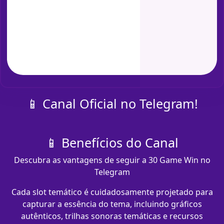
📱 Canal Oficial no Telegram!
📱 Benefícios do Canal
Descubra as vantagens de seguir a 30 Game Win no
Telegram
Cada slot temático é cuidadosamente projetado para
capturar a essência do tema, incluindo gráficos
autênticos, trilhas sonoras temáticas e recursos