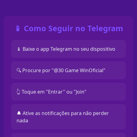
📱 Como Seguir no Telegram
📱 Baixe o app Telegram no seu dispositivo
🔍 Procure por "@30 Game WinOficial"
👆 Toque em "Entrar" ou "Join"
🔔 Ative as notificações para não perder
nada