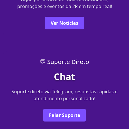
promoções e eventos da 2R em tempo real!
Ver Notícias
💬 Suporte Direto
Chat
Suporte direto via Telegram, respostas rápidas e
atendimento personalizado!
Falar Suporte