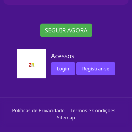
SEGUIR AGORA
Acessos
Login
Registrar-se
Políticas de Privacidade
Termos e Condições
Sitemap