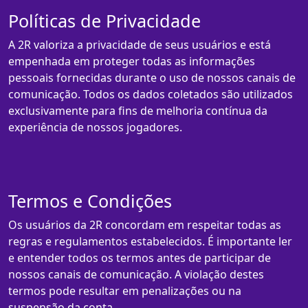
Políticas de Privacidade
A 2R valoriza a privacidade de seus usuários e está
empenhada em proteger todas as informações
pessoais fornecidas durante o uso de nossos canais de
comunicação. Todos os dados coletados são utilizados
exclusivamente para fins de melhoria contínua da
experiência de nossos jogadores.
Termos e Condições
Os usuários da 2R concordam em respeitar todas as
regras e regulamentos estabelecidos. É importante ler
e entender todos os termos antes de participar de
nossos canais de comunicação. A violação destes
termos pode resultar em penalizações ou na
suspensão da conta.