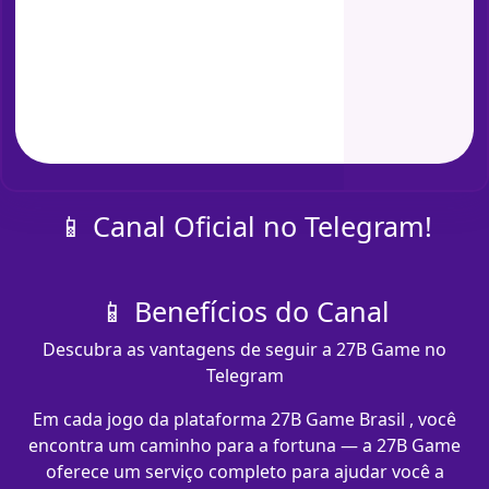
📱 Canal Oficial no Telegram!
📱 Benefícios do Canal
Descubra as vantagens de seguir a 27B Game no
Telegram
Em cada jogo da plataforma 27B Game Brasil , você
encontra um caminho para a fortuna — a 27B Game
oferece um serviço completo para ajudar você a