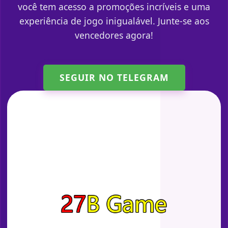
você tem acesso a promoções incríveis e uma
experiência de jogo inigualável. Junte-se aos
vencedores agora!
SEGUIR NO TELEGRAM