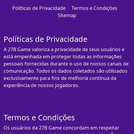
Políticas de Privacidade
Termos e Condições
Sitemap
Políticas de Privacidade
A 27B Game valoriza a privacidade de seus usuários e
está empenhada em proteger todas as informações
pessoais fornecidas durante o uso de nossos canais de
comunicação. Todos os dados coletados são utilizados
exclusivamente para fins de melhoria contínua da
experiência de nossos jogadores.
Termos e Condições
Os usuários da 27B Game concordam em respeitar