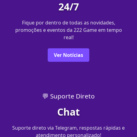
24/7
Fique por dentro de todas as novidades,
promoções e eventos da 222 Game em tempo
real!
Ver Notícias
💬 Suporte Direto
Chat
Suporte direto via Telegram, respostas rápidas e
atendimento personalizado!