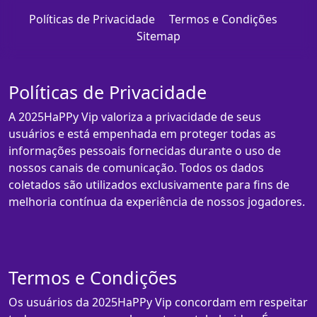
Políticas de Privacidade
Termos e Condições
Sitemap
Políticas de Privacidade
A 2025HaPPy Vip valoriza a privacidade de seus
usuários e está empenhada em proteger todas as
informações pessoais fornecidas durante o uso de
nossos canais de comunicação. Todos os dados
coletados são utilizados exclusivamente para fins de
melhoria contínua da experiência de nossos jogadores.
Termos e Condições
Os usuários da 2025HaPPy Vip concordam em respeitar