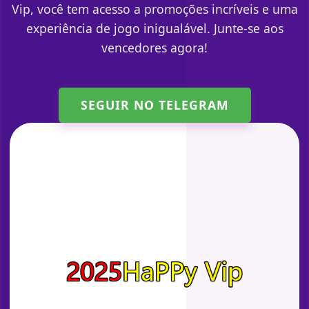
Vip, você tem acesso a promoções incríveis e uma
experiência de jogo inigualável. Junte-se aos
vencedores agora!
SEGUIR NO TELEGRAM