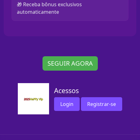
🎁 Receba bônus exclusivos
automaticamente
SEGUIR AGORA
Acessos
Login
Registrar-se