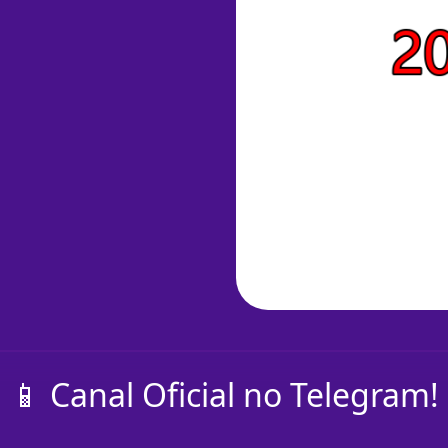
📱 Canal Oficial no Telegram!