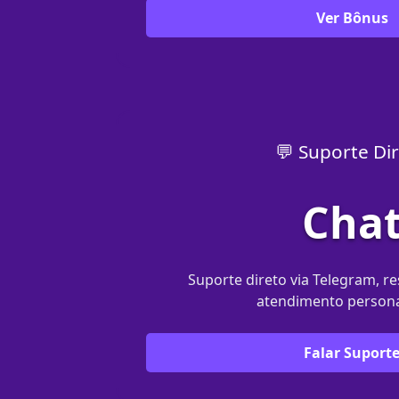
Ver Bônus
💬 Suporte Di
Cha
Suporte direto via Telegram, r
atendimento persona
Falar Suport