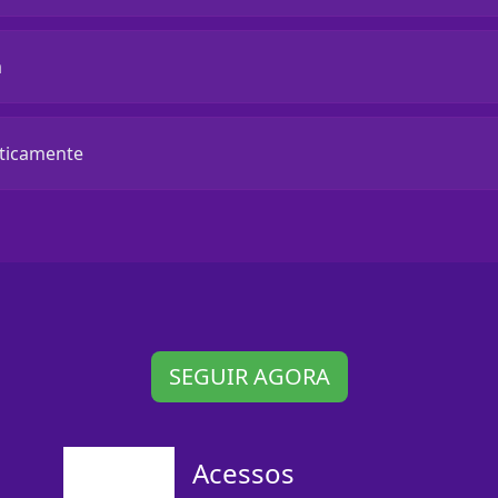
a
aticamente
SEGUIR AGORA
Acessos