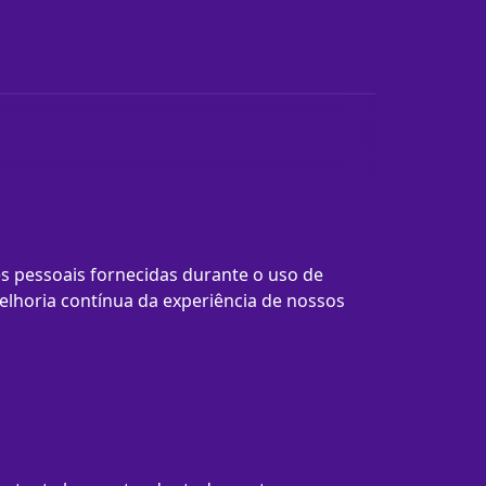
s pessoais fornecidas durante o uso de
elhoria contínua da experiência de nossos