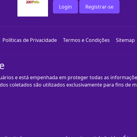
Login
Registrar-se
Políticas de Privacidade
Termos e Condições
Sitemap
de
suários e está empenhada em proteger todas as informaçõe
os coletados são utilizados exclusivamente para fins de m