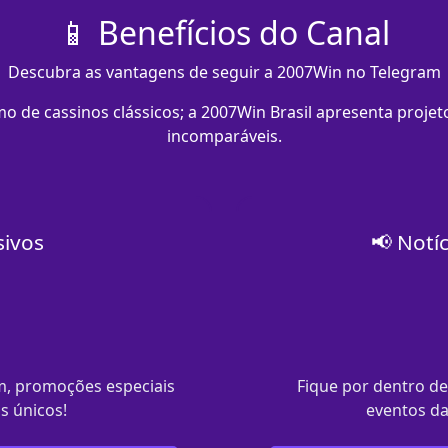
📱 Benefícios do Canal
Descubra as vantagens de seguir a 2007Win no Telegram
o de cassinos clássicos; a 2007Win Brasil apresenta projet
incomparáveis.
sivos
📢 Notí
m, promoções especiais
Fique por dentro d
s únicos!
eventos da