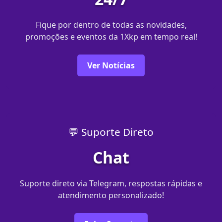
Fique por dentro de todas as novidades,
promoções e eventos da 1Xkp em tempo real!
Ver Notícias
💬 Suporte Direto
Chat
Suporte direto via Telegram, respostas rápidas e
atendimento personalizado!