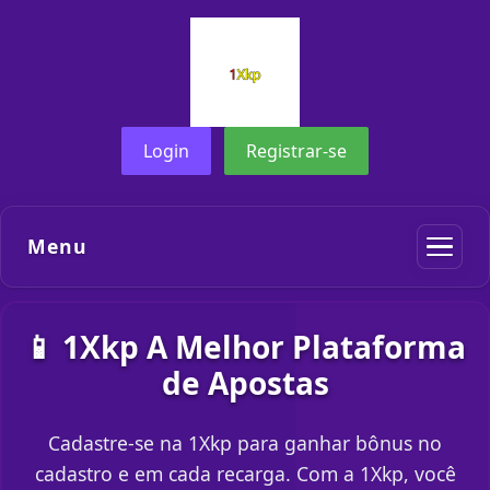
Login
Registrar-se
Menu
📱 1Xkp A Melhor Plataforma
de Apostas
Cadastre-se na 1Xkp para ganhar bônus no
cadastro e em cada recarga. Com a 1Xkp, você