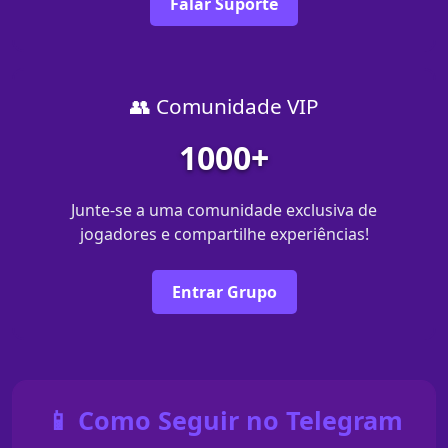
Falar Suporte
👥 Comunidade VIP
1000+
Junte-se a uma comunidade exclusiva de
jogadores e compartilhe experiências!
Entrar Grupo
📱 Como Seguir no Telegram