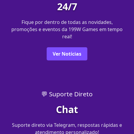
24/7
Fique por dentro de todas as novidades,
promoções e eventos da 199W Games em tempo
real!
Ver Notícias
💬 Suporte Direto
Chat
Suporte direto via Telegram, respostas rápidas e
atendimento personalizado!