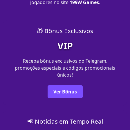
jogadores no site
199W Games
.
🎁 Bônus Exclusivos
VIP
Receba bônus exclusivos do Telegram,
promoções especiais e códigos promocionais
únicos!
Ver Bônus
📢 Notícias em Tempo Real