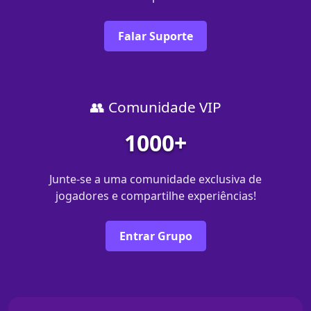
Falar Suporte
👥 Comunidade VIP
1000+
Junte-se a uma comunidade exclusiva de
jogadores e compartilhe experiências!
Entrar Grupo