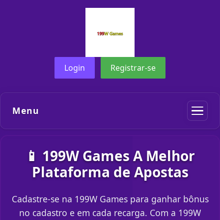
Login
Registrar-se
Menu
📱 199W Games A Melhor
Plataforma de Apostas
Cadastre-se na 199W Games para ganhar bônus
no cadastro e em cada recarga. Com a 199W