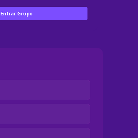
Entrar Grupo