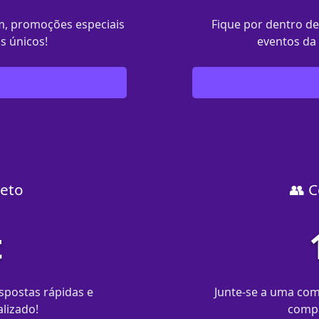
m, promoções especiais
Fique por dentro d
s únicos!
eventos da
reto
👥 
t
espostas rápidas e
Junte-se a uma com
lizado!
compa