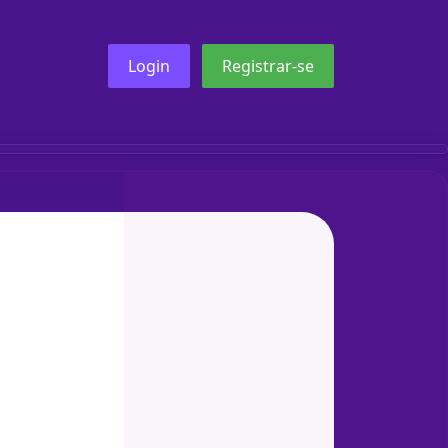
Login
Registrar-se