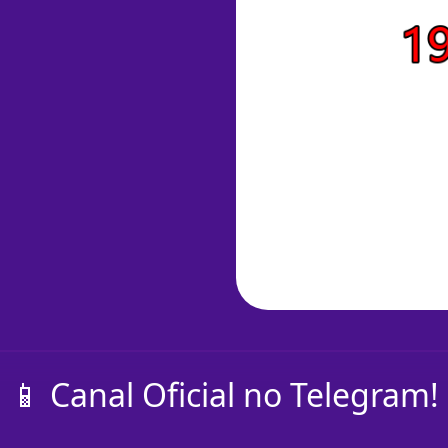
📱 Canal Oficial no Telegram!