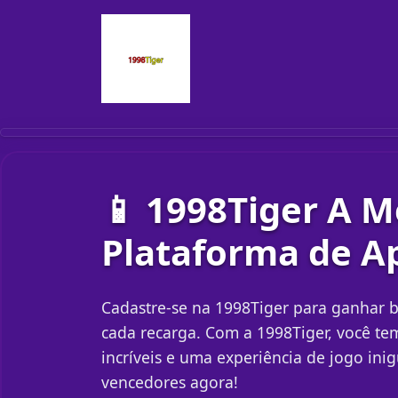
📱 1998Tiger A M
Plataforma de A
Cadastre-se na 1998Tiger para ganhar 
cada recarga. Com a 1998Tiger, você t
incríveis e uma experiência de jogo inig
vencedores agora!