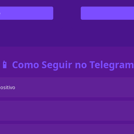
e
📱 Como Seguir no Telegram
ositivo