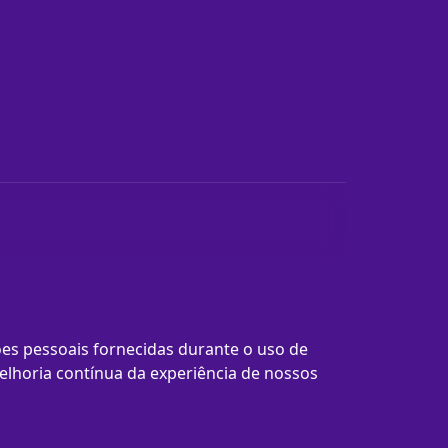
es pessoais fornecidas durante o uso de
elhoria contínua da experiência de nossos