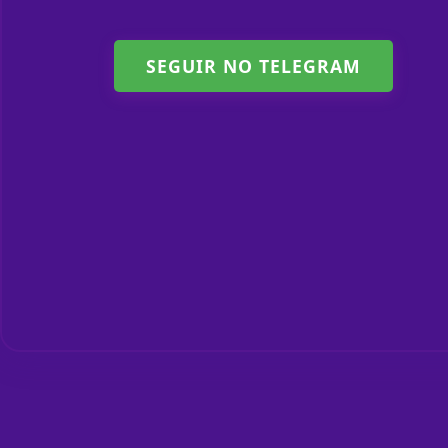
SEGUIR NO TELEGRAM