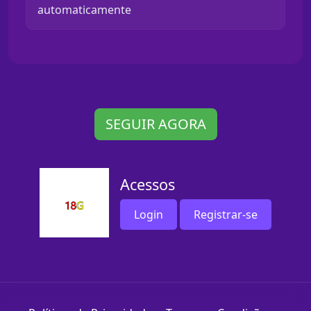
automaticamente
SEGUIR AGORA
Acessos
Login
Registrar-se