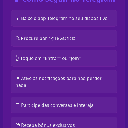
📱 Baixe o app Telegram no seu dispositivo
🔍 Procure por "@18GOficial"
👆 Toque em "Entrar" ou "Join"
🔔 Ative as notificações para não perder
nada
💬 Participe das conversas e interaja
🎁 Receba bônus exclusivos