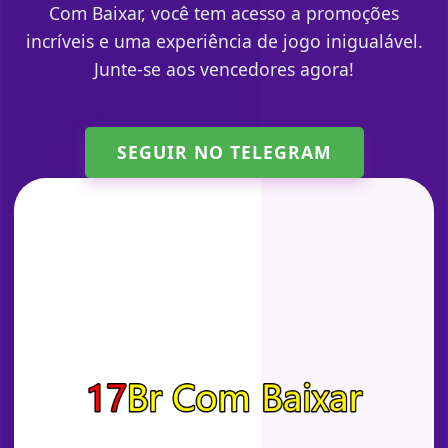
Com Baixar, você tem acesso a promoções
incríveis e uma experiência de jogo inigualável.
Junte-se aos vencedores agora!
SEGUIR NO TELEGRAM