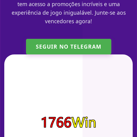
tem acesso a promoções incríveis e uma
experiência de jogo inigualável. Junte-se aos
vencedores agora!
SEGUIR NO TELEGRAM