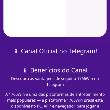
📱 Canal Oficial no Telegram!
📱 Benefícios do Canal
Descubra as vantagens de seguir a 1766Win no
Telegram
A 1766Win é uma das plataformas de entretenimento
mais populares — a plataforma 1766Win Brasil está
disponível no PC, APP e navegador, para jogar a