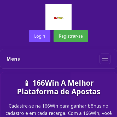
Login
Registrar-se
Menu
📱 166Win A Melhor
Plataforma de Apostas
Cadastre-se na 166Win para ganhar bônus no
cadastro e em cada recarga. Com a 166Win, você