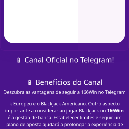
📱 Canal Oficial no Telegram!
📱 Benefícios do Canal
Descubra as vantagens de seguir a 166Win no Telegram
k Europeu e o Blackjack Americano. Outro aspecto
importante a considerar ao jogar Blackjack no
166Win
é a gestão de banca. Estabelecer limites e seguir um
plano de aposta ajudará a prolongar a experiência de