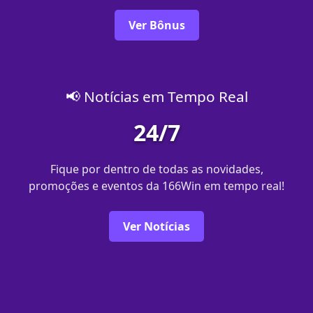
Ver Bônus
📢 Notícias em Tempo Real
24/7
Fique por dentro de todas as novidades,
promoções e eventos da 166Win em tempo real!
Ver Notícias