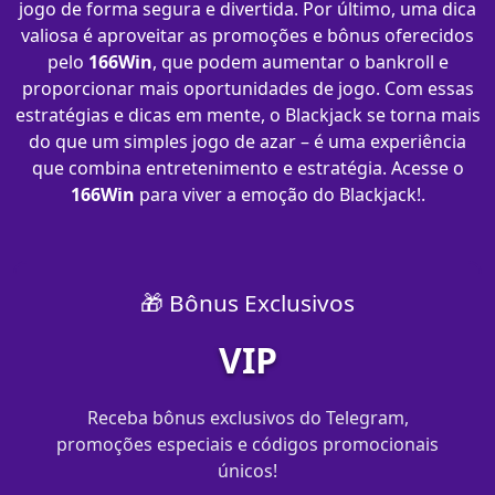
jogo de forma segura e divertida. Por último, uma dica
valiosa é aproveitar as promoções e bônus oferecidos
pelo
166Win
, que podem aumentar o bankroll e
proporcionar mais oportunidades de jogo. Com essas
estratégias e dicas em mente, o Blackjack se torna mais
do que um simples jogo de azar – é uma experiência
que combina entretenimento e estratégia. Acesse o
166Win
para viver a emoção do Blackjack!.
🎁 Bônus Exclusivos
VIP
Receba bônus exclusivos do Telegram,
promoções especiais e códigos promocionais
únicos!