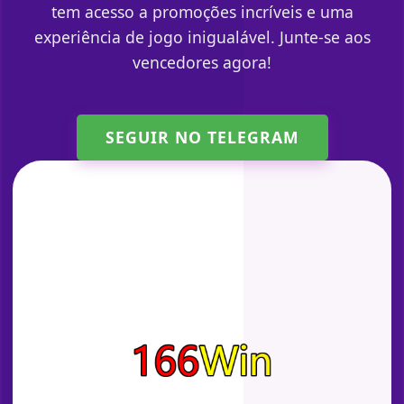
tem acesso a promoções incríveis e uma
experiência de jogo inigualável. Junte-se aos
vencedores agora!
SEGUIR NO TELEGRAM