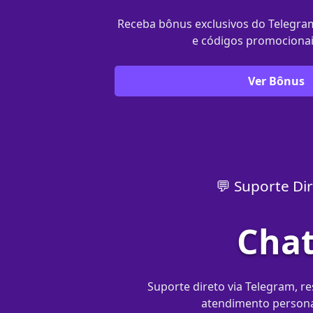
Receba bônus exclusivos do Telegra
e códigos promocionai
Ver Bônus
💬 Suporte Di
Cha
Suporte direto via Telegram, r
atendimento persona