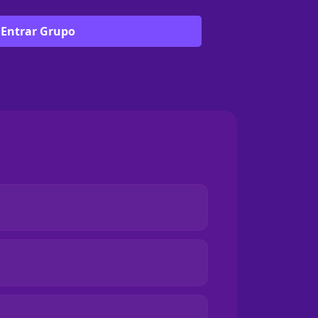
Entrar Grupo