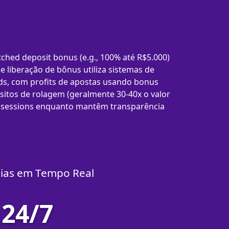
ched deposit bonus (e.g., 100% até R$5.000)
 liberação de bônus utiliza sistemas de
ds, com profits de apostas usando bonus
itos de rolagem (geralmente 30-40x o valor
ay sessions enquanto mantêm transparência
cias em Tempo Real
24/7