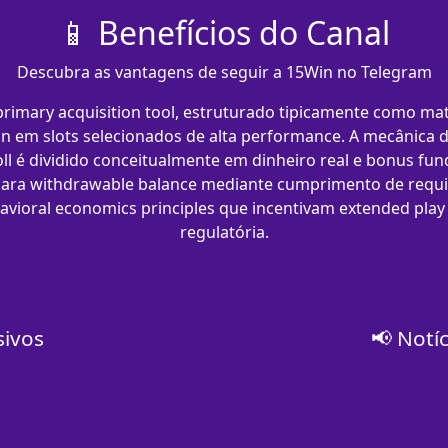
📱 Benefícios do Canal
Descubra as vantagens de seguir a 15Win no Telegram
imary acquisition tool, estruturado tipicamente como mat
n em slots selecionados de alta performance. A mecânica de
l é dividido conceitualmente em dinheiro real e bonus fun
ara withdrawable balance mediante cumprimento de requis
avioral economics principles que incentivam extended pl
regulatória.
sivos
📢 Notí