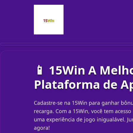
📱 15Win A Melh
Plataforma de A
Cadastre-se na 15Win para ganhar bônu
recarga. Com a 15Win, você tem acesso 
uma experiência de jogo inigualável. J
agora!