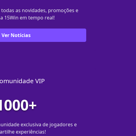
e todas as novidades, promoções e
a 15Win em tempo real!
Ver Notícias
Comunidade VIP
1000+
unidade exclusiva de jogadores e
rtilhe experiências!