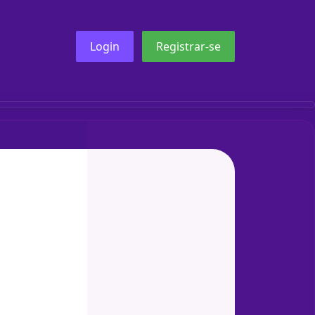
Login
Registrar-se