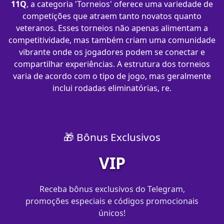
11Q
, a categoria 'Torneios' oferece uma variedade de
competições que atraem tanto novatos quanto
veteranos. Esses torneios não apenas alimentam a
competitividade, mas também criam uma comunidade
vibrante onde os jogadores podem se conectar e
compartilhar experiências. A estrutura dos torneios
varia de acordo com o tipo de jogo, mas geralmente
inclui rodadas eliminatórias, re.
🎁 Bônus Exclusivos
VIP
Receba bônus exclusivos do Telegram,
promoções especiais e códigos promocionais
únicos!