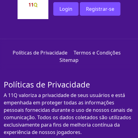
Login
Registrar-se
Políticas de Privacidade
Termos e Condições
Sitemap
Políticas de Privacidade
A 11Q valoriza a privacidade de seus usuários e está
empenhada em proteger todas as informações
pessoais fornecidas durante o uso de nossos canais de
comunicação. Todos os dados coletados são utilizados
exclusivamente para fins de melhoria contínua da
experiência de nossos jogadores.