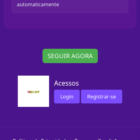
automaticamente
SEGUIR AGORA
Acessos
Login
Registrar-se