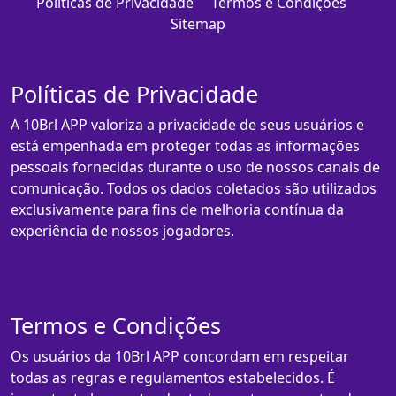
Políticas de Privacidade
Termos e Condições
Sitemap
Políticas de Privacidade
A 10Brl APP valoriza a privacidade de seus usuários e
está empenhada em proteger todas as informações
pessoais fornecidas durante o uso de nossos canais de
comunicação. Todos os dados coletados são utilizados
exclusivamente para fins de melhoria contínua da
experiência de nossos jogadores.
Termos e Condições
Os usuários da 10Brl APP concordam em respeitar
todas as regras e regulamentos estabelecidos. É