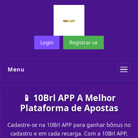
Login
Registrar-se
Menu
📱 10Brl APP A Melhor
Plataforma de Apostas
Cadastre-se na 10Brl APP para ganhar bônus no
cadastro e em cada recarga. Com a 10Brl APP,