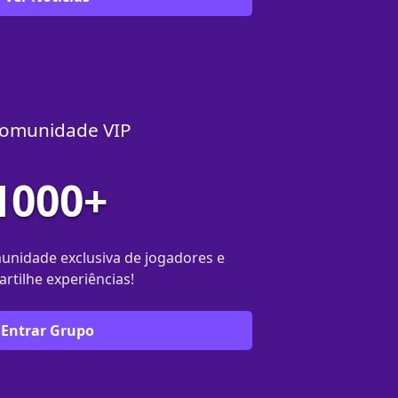
Comunidade VIP
1000+
unidade exclusiva de jogadores e
rtilhe experiências!
Entrar Grupo