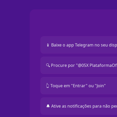
📱 Baixe o app Telegram no seu disp
🔍 Procure por "@05X PlataformaOfi
👆 Toque em "Entrar" ou "Join"
🔔 Ative as notificações para não p