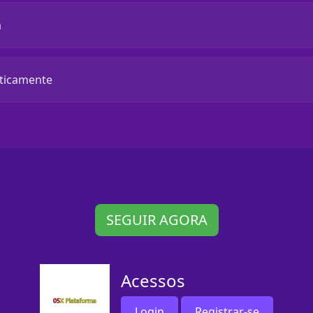
a
aticamente
SEGUIR AGORA
Acessos
Login
Registrar-se