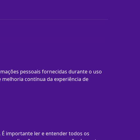
ormações pessoais fornecidas durante o uso
e melhoria contínua da experiência de
 É importante ler e entender todos os